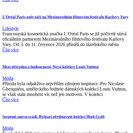
L’Oréal Paris opět září na Mezinárodním filmovém festivalu Karlovy Vary
Lifestyle
Francouzská kosmetická značka L’Oréal Paris se již počtvrté stává
oficiálním partnerem Mezinárodního filmového festivalu Karlovy
Vary. Od 3. do 11. července 2026 přináší do lázeňského města
Číst více
Mezi přírodou a budoucností. Nová kolekce Louis Vuitton
Móda
Příroda byla odjakživa největším zdrojem inspirace. Pro Nicolase
Ghesquièra, uměleckého ředitele dámských kolekcí Louis Vuitton,
se však stala mnohem víc než jen motivem. V kolekci
Číst více
Serpenti znovu svádí. Bvlgari představuje kolekci High Craft
Móda