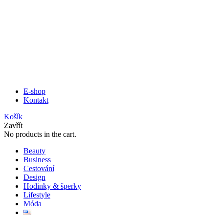
E-shop
Kontakt
Košík
Zavřít
No products in the cart.
Beauty
Business
Cestování
Design
Hodinky & šperky
Lifestyle
Móda