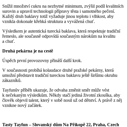
Snížil množství cukru na nezbytné minimum, zvýšil podíl kvalitních
surovin a upravil technologii přípravy těsta i samotného pečení.
Každý druh baklavy totiž vyžaduje jinou teplotu i vlhkost, aby
vznikla dokonale křehká struktura a vyvážená chuť.
Výsledkem je autentická turecká baklava, která respektuje tradiční
řemeslo, ale současně odpovídá současným nárokům na kvalitu
a chuť.
Druhá pekárna je na cestě
Úspěch první provozovny přináší další krok.
V současnosti probíhá kolaudace druhé pražské pekárny, která
umožní představit tradiční tureckou baklavu ještě širšímu okruhu
zákazníků.
Tayfunův příběh ukazuje, že odvaha změnit směr může vést
k nečekaným výsledkům. Někdy stačí jediná životní zkouška, aby
člověk objevil talent, který v sobě nosil už od dětství. A právě z něj
vznikne nový začátek.
Tasty Tayfun – Slovanský dům Na Příkopě 22, Praha, Czech