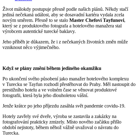
Život málokdy postupuje přesně podle našich plánů. Někdy stačí
jediná nečekaná událost, aby se dosavadní kariéra vydala zcela
novým směrem. Přesně to se stalo
Master Chefovi Tayfunovi
,
který se z produktového fotografa a hotelového manažera stal
výrobcem autentické turecké baklavy.
Jeho příběh je důkazem, že i z nečekaných životních změn může
vzniknout něco výjimečného.
Když se plány změní během jediného okamžiku
Po ukončení svého působení jako manažer hotelového komplexu
v Turecku se Tayfun rozhodl přestěhovat do Prahy. Měl nastoupit do
prestižního hotelu a ve volném čase se věnovat produktové
fotografii, která byla jeho dlouholetou vášní.
Jenže krátce po jeho příjezdu zasáhla svět pandemie covidu-19.
Hotely zavřely své dveře, výroba se zastavila a zakázky na
fotografování prakticky zmizely. Místo nového začátku přišlo
období nejistoty, během něhož vážně uvažoval o návratu do
Turecka.