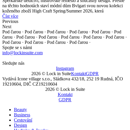
Šperkařské dědictví, mistrovské řemeslo a současný design. Přesně
na těchto hodnotách staví módní dům Bvlgari svou novou kolekci
koženého zboží High Craft Spring/Summer 2026, která
Číst více
Previous
Next
Pod čarou · Pod čarou · Pod čarou · Pod čarou · Pod čarou ·
Pod
čarou · Pod čarou · Pod čarou · Pod čarou · Pod čarou ·
Pod čarou ·
Pod čarou · Pod čarou · Pod čarou · Pod čarou ·
Spojte se s námi
info@lockinsuite.com
Sledujte nás
Instagram
2026 © Lock in Suite
Kontakt
GDPR
Vydává Icone village s.r.o., Sládkova 432/18, 252 19 Rudná, IČO
19210604, DIČ CZ19210604
2026 © Lock in Suite
Kontakt
GDPR
Beauty
Business
Cestování
Design