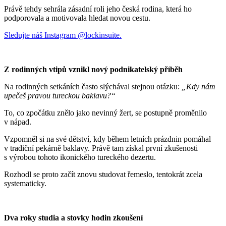
Právě tehdy sehrála zásadní roli jeho česká rodina, která ho
podporovala a motivovala hledat novou cestu.
Sledujte náš Instagram @lockinsuite.
Z rodinných vtipů vznikl nový podnikatelský příběh
Na rodinných setkáních často slýchával stejnou otázku:
„Kdy nám
upečeš pravou tureckou baklavu?“
To, co zpočátku znělo jako nevinný žert, se postupně proměnilo
v nápad.
Vzpomněl si na své dětství, kdy během letních prázdnin pomáhal
v tradiční pekárně baklavy. Právě tam získal první zkušenosti
s výrobou tohoto ikonického tureckého dezertu.
Rozhodl se proto začít znovu studovat řemeslo, tentokrát zcela
systematicky.
Dva roky studia a stovky hodin zkoušení