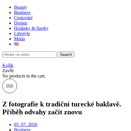
Beauty
Business
Cestování
Design
Hodinky & šperky
Lifestyle
Móda
Search
Košík
Zavřít
No products in the cart.
Z fotografie k tradiční turecké baklavě.
Příběh odvahy začít znovu
05. 07. 2026
Business