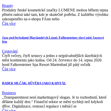
Beauty
Produkty finské kosmetické značky LUMENE mohou během srpna
přinést radost také tam, kde je skutečně potřeba. Z každého výrobku
zakoupeného na e-shopu FAnn nebo
Číst více
Jazz pod hvězdami Mariánských Lázní: Falkensteiner slaví páté Jazzové
léto
Cestování
Čtyři večery, čtyři sestavy a jedno z nejpůvabnějších lázeňských
měst kontinentu jako kulisa. Od 24. července do 14. srpna 2026
hostí Falkensteiner Spa Resort Marienbad již pátý ročník
Číst více
RADEK MLČÁK: DŮVĚRA JAKO KAPITÁL
Business
„Transparentnost není marketingový slogan. Je to rozhodnutí, které
děláme každý den.“ Finanční sektor se mění rychleji než kdykoli
dříve. Digitalizace, rostoucí regulace i měnící se
Číst více