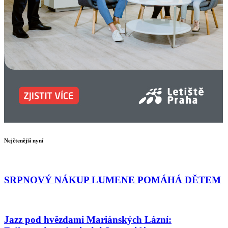
Nejčtenější nyní
SRPNOVÝ NÁKUP LUMENE POMÁHÁ DĚTEM
Jazz pod hvězdami Mariánských Lázní: