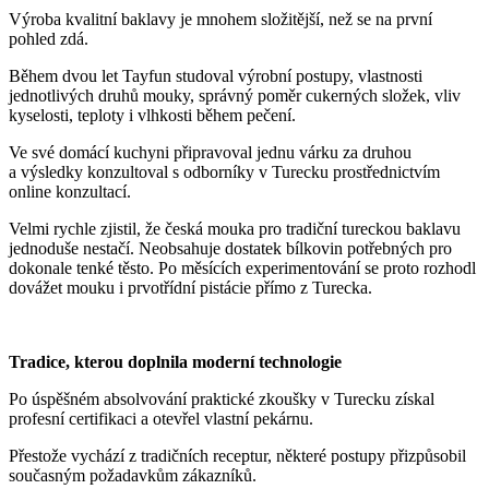
Výroba kvalitní baklavy je mnohem složitější, než se na první
pohled zdá.
Během dvou let Tayfun studoval výrobní postupy, vlastnosti
jednotlivých druhů mouky, správný poměr cukerných složek, vliv
kyselosti, teploty i vlhkosti během pečení.
Ve své domácí kuchyni připravoval jednu várku za druhou
a výsledky konzultoval s odborníky v Turecku prostřednictvím
online konzultací.
Velmi rychle zjistil, že česká mouka pro tradiční tureckou baklavu
jednoduše nestačí. Neobsahuje dostatek bílkovin potřebných pro
dokonale tenké těsto. Po měsících experimentování se proto rozhodl
dovážet mouku i prvotřídní pistácie přímo z Turecka.
Tradice, kterou doplnila moderní technologie
Po úspěšném absolvování praktické zkoušky v Turecku získal
profesní certifikaci a otevřel vlastní pekárnu.
Přestože vychází z tradičních receptur, některé postupy přizpůsobil
současným požadavkům zákazníků.