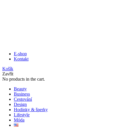
E-shop
Kontakt
Košík
Zavřít
No products in the cart.
Beauty
Business
Cestování
Design
Hodinky & šperky
Lifestyle
Móda